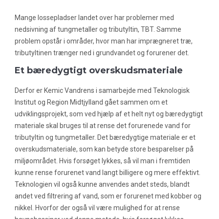
Mange lossepladser landet over har problemer med
nedsivning af tungmetaller og tributyltin, TBT. Samme
problem opstår i områder, hvor man har imprægneret træ,
tributyltinen trænger ned i grundvandet og forurener det.
Et bæredygtigt overskudsmateriale
Derfor er Kemic Vandrens i samarbejde med Teknologisk
Institut og Region Midtjylland gået sammen om et
udviklingsprojekt, som ved hjælp af et helt nyt og bæredygtigt
materiale skal bruges til at rense det forurenede vand for
tributyltin og tungmetaller. Det bæredygtige materiale er et
overskudsmateriale, som kan betyde store besparelser på
miljøområdet. Hvis forsøget lykkes, så vil man i fremtiden
kunne rense forurenet vand langt billigere og mere effektivt.
Teknologien vil også kunne anvendes andet steds, blandt
andet ved filtrering af vand, som er forurenet med kobber og
nikkel. Hvorfor der også vil være mulighed for at rense